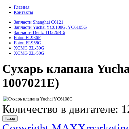
Главная
Контакты
Запчасти Shanghai C6121
Запчасти Yuchai YC6108G, YC6105G
Запчасти Deutz TD226B-6
Foton FL936F
Foton FL958G
XCMG ZL-30G
XCMG ZL-50G
Сухарь клапана Yuch
1007021E
)
Количество в двигателе
:
1
Copyright MAXXmarketin